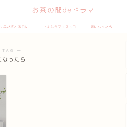
お茶の間deドラマ
世界が終わる日に
さよならマエストロ
春になったら
 TAG ―
になったら