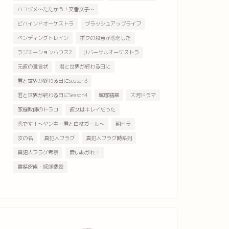
ハコヅメ～たたかう！交番女子～
ビハインドオーケストラ
ブラッシュアップライフ
ペンディングトレイン
ボクの殺意が恋をした
ラジエーションハウス2
リバーサルオーケストラ
元彼の遺言状
君と世界が終わる日に
君と世界が終わる日にSeason3
君と世界が終わる日にSeason4
城塚翡翠
大河ドラマ
家庭教師のトラコ
彼女はキレイだった
恋です！～ヤンキー君と白杖ガール～
朝ドラ
汝の名
真犯人フラグ
真犯人フラグ時系列
真犯人フラグ考察
舞いあがれ！
霊媒探偵・城塚翡翠