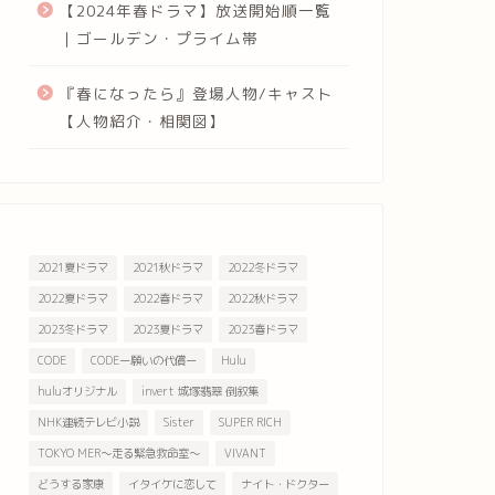
【2024年春ドラマ】放送開始順一覧
｜ゴールデン・プライム帯
『春になったら』登場人物/キャスト
【人物紹介・相関図】
2021夏ドラマ
2021秋ドラマ
2022冬ドラマ
2022夏ドラマ
2022春ドラマ
2022秋ドラマ
2023冬ドラマ
2023夏ドラマ
2023春ドラマ
CODE
CODEー願いの代償ー
Hulu
huluオリジナル
invert 城塚翡翠 倒叙集
NHK連続テレビ小説
Sister
SUPER RICH
TOKYO MER～走る緊急救命室～
VIVANT
どうする家康
イタイケに恋して
ナイト・ドクター