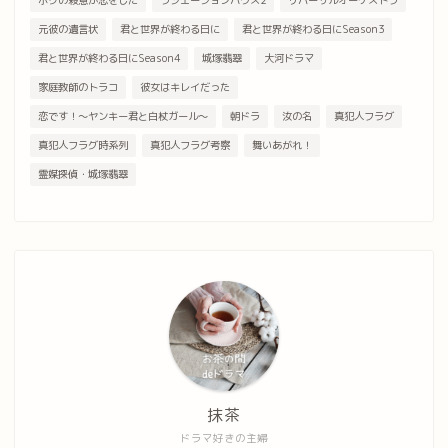
ボクの殺意が恋をした
ラジエーションハウス2
リバーサルオーケストラ
元彼の遺言状
君と世界が終わる日に
君と世界が終わる日にSeason3
君と世界が終わる日にSeason4
城塚翡翠
大河ドラマ
家庭教師のトラコ
彼女はキレイだった
恋です！～ヤンキー君と白杖ガール～
朝ドラ
汝の名
真犯人フラグ
真犯人フラグ時系列
真犯人フラグ考察
舞いあがれ！
霊媒探偵・城塚翡翠
抹茶
ドラマ好きの主婦