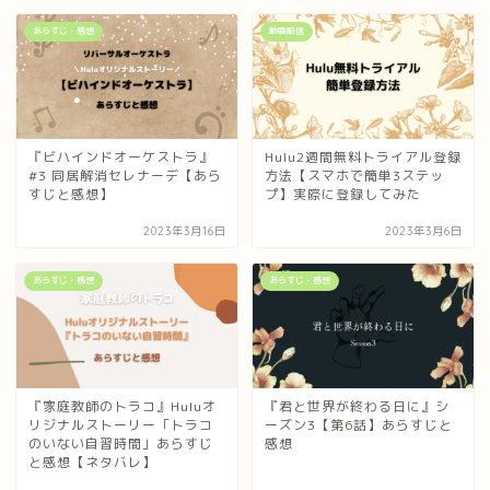
あらすじ・感想
動画配信
『ビハインドオーケストラ』
Hulu2週間無料トライアル登録
#3 同居解消セレナーデ【あら
方法【スマホで簡単3ステッ
すじと感想】
プ】実際に登録してみた
2023年3月16日
2023年3月6日
あらすじ・感想
あらすじ・感想
『家庭教師のトラコ』Huluオ
『君と世界が終わる日に』シ
リジナルストーリー「トラコ
ーズン3【第6話】あらすじと
のいない自習時間」あらすじ
感想
と感想【ネタバレ】