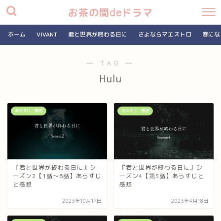
お茶の間deドラマ
ホーム
VIVANT
君と世界が終わる日に
さよならマエストロ
春にな
― TAG ―
Hulu
あらすじ・感想
あらすじ・感想
『君と世界が終わる日に』シ
『君と世界が終わる日に』シ
ーズン2【1話～6話】あらすじ
ーズン4【第5話】あらすじと
と感想
感想
2023年10月17日
2023年4月18日