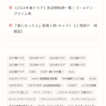
【2024年春ドラマ】放送開始順一覧｜ゴールデン・
プライム帯
『春になったら』登場人物/キャスト【人物紹介・相
関図】
2021夏ドラマ
2021秋ドラマ
2022冬ドラマ
2022夏ドラマ
2022春ドラマ
2022秋ドラマ
2023冬ドラマ
2023夏ドラマ
2023春ドラマ
CODE
CODEー願いの代償ー
Hulu
huluオリジナル
invert 城塚翡翠 倒叙集
NHK連続テレビ小説
Sister
SUPER RICH
TOKYO MER～走る緊急救命室～
VIVANT
どうする家康
イタイケに恋して
ナイト・ドクター
ハコヅメ～たたかう！交番女子～
ビハインドオーケストラ
ブラッシュアップライフ
ペンディングトレイン