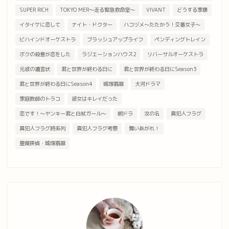
SUPER RICH
TOKYO MER～走る緊急救命室～
VIVANT
どうする家康
イタイケに恋して
ナイト・ドクター
ハコヅメ～たたかう！交番女子～
ビハインドオーケストラ
ブラッシュアップライフ
ペンディングトレイン
ボクの殺意が恋をした
ラジエーションハウス2
リバーサルオーケストラ
元彼の遺言状
君と世界が終わる日に
君と世界が終わる日にSeason3
君と世界が終わる日にSeason4
城塚翡翠
大河ドラマ
家庭教師のトラコ
彼女はキレイだった
恋です！～ヤンキー君と白杖ガール～
朝ドラ
汝の名
真犯人フラグ
真犯人フラグ時系列
真犯人フラグ考察
舞いあがれ！
霊媒探偵・城塚翡翠