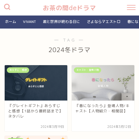
お茶の間deドラマ
ホーム
VIVANT
君と世界が終わる日に
さよならマエストロ
春にな
― TAG ―
2024冬ドラマ
あらすじ・感想
キャスト・登場人物
『グレイトギフト』あらすじ
『春になったら』登場人物/キ
と感想【1話から最終話まで】
ャスト【人物紹介・相関図】
ネタバレ
2024年3月19日
2024年3月12日