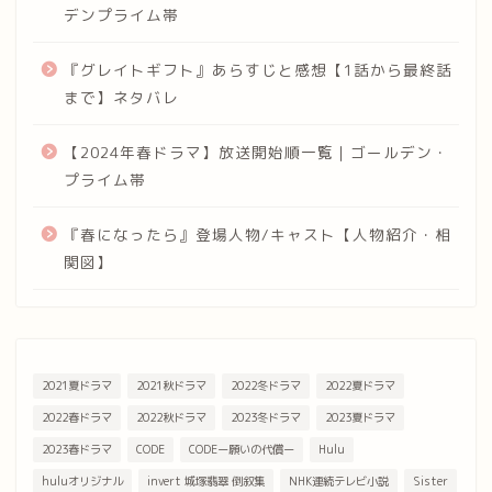
デンプライム帯
『グレイトギフト』あらすじと感想【1話から最終話
まで】ネタバレ
【2024年春ドラマ】放送開始順一覧｜ゴールデン・
プライム帯
『春になったら』登場人物/キャスト【人物紹介・相
関図】
2021夏ドラマ
2021秋ドラマ
2022冬ドラマ
2022夏ドラマ
2022春ドラマ
2022秋ドラマ
2023冬ドラマ
2023夏ドラマ
2023春ドラマ
CODE
CODEー願いの代償ー
Hulu
huluオリジナル
invert 城塚翡翠 倒叙集
NHK連続テレビ小説
Sister