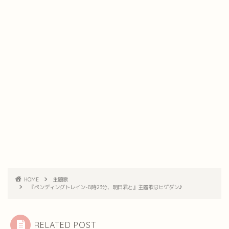
HOME
主題歌
『ペンディングトレイン-8時23分、明日君と』主題歌はヒゲダン♪
RELATED POST