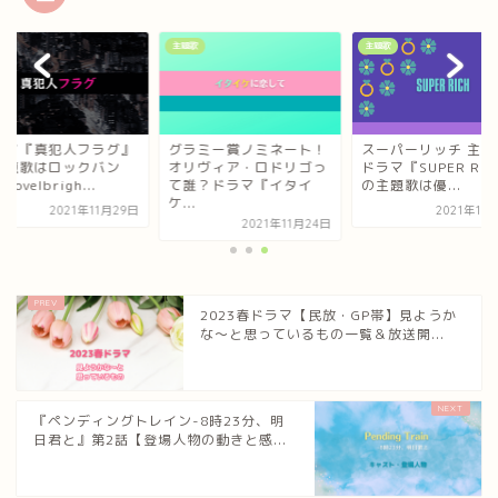
歌
主題歌
主題歌
ラマ『真犯人フラグ』
グラミー賞ノミネート！
スーパーリッチ 主題
主題歌はロックバン
オリヴィア・ロドリゴっ
ドラマ『SUPER RIC
ovelbrigh...
て誰？ドラマ『イタイ
の主題歌は優...
ケ...
2021年11月29日
2021年10
2021年11月24日
2023春ドラマ【民放・GP帯】見ようか
な～と思っているもの一覧＆放送開...
『ペンディングトレイン-8時23分、明
日君と』第2話【登場人物の動きと感...