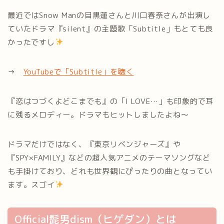
最近ではSnow Manの目黒蓮さんと川口春奈さんが出演し
ていたドラマ『silent』の主題歌「Subtitle」もとても良
かったですし
→
YouTubeで「Subtitle」を聴く
『恋はつづくよどこまでも』の「I LOVE…」も印象的で耳
に残るメロディー。ドラマもヒットしましたよね～
ドラマだけではなく、『東京リベンジャーズ』や
『SPY×FAMILY』などの超人気アニメのテーマソングなど
も手掛けており、どれも世界観にぴったりの曲となってい
ます。スゴイ
Official髭男dism（ヒゲダン）とは