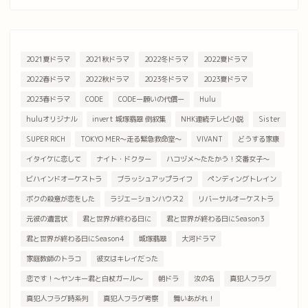
2021夏ドラマ
2021秋ドラマ
2022冬ドラマ
2022夏ドラマ
2022春ドラマ
2022秋ドラマ
2023冬ドラマ
2023夏ドラマ
2023春ドラマ
CODE
CODEー願いの代償ー
Hulu
huluオリジナル
invert 城塚翡翠 倒叙集
NHK連続テレビ小説
Sister
SUPER RICH
TOKYO MER～走る緊急救命室～
VIVANT
どうする家康
イタイケに恋して
ナイト・ドクター
ハコヅメ～たたかう！交番女子～
ビハインドオーケストラ
ブラッシュアップライフ
ペンディングトレイン
ボクの殺意が恋をした
ラジエーションハウス2
リバーサルオーケストラ
元彼の遺言状
君と世界が終わる日に
君と世界が終わる日にSeason3
君と世界が終わる日にSeason4
城塚翡翠
大河ドラマ
家庭教師のトラコ
彼女はキレイだった
恋です！～ヤンキー君と白杖ガール～
朝ドラ
汝の名
真犯人フラグ
真犯人フラグ時系列
真犯人フラグ考察
舞いあがれ！