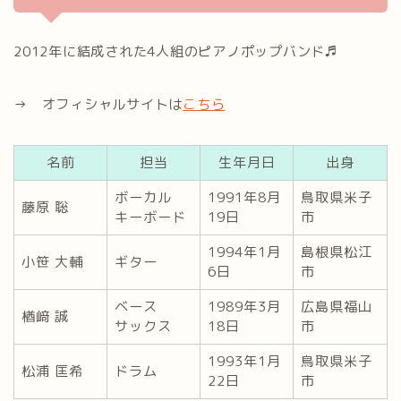
2012年に結成された4人組のピアノポップバンド♬
→ オフィシャルサイトは
こちら
名前
担当
生年月日
出身
ボーカル
1991年8月
鳥取県米子
藤原 聡
キーボード
19日
市
1994年1月
島根県松江
小笹 大輔
ギター
6日
市
ベース
1989年3月
広島県福山
楢﨑 誠
サックス
18日
市
1993年1月
鳥取県米子
松浦 匡希
ドラム
22日
市