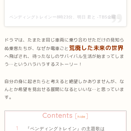
ペンディングトレインー8時23分、明日 君と -TBS金曜ドラマ-【公式】(@p_train823_tbs)がシェアした投稿
ドラマは、たまたま同じ車両に乗り合わせただけの見知ら
荒廃した未来の世界
ぬ乗客たちが、なぜか電車ごと
へ飛ばされ、待ったなしのサバイバル生活が始まってしま
う…というハラハラするストーリー！
自分の身に起きたらと考えると絶望しかありませんが、な
んとか希望を見出せる展開になるといいな…と思っていま
す。
Contents
[
]
hide
『ペンディングトレイン』の主題歌は