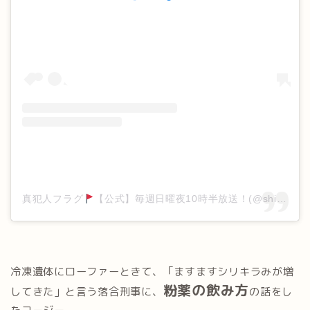
真犯人フラグ
【公式】毎週日曜夜10時半放送！(@shinhanninflag_ntv)がシェアした投稿
冷凍遺体にローファーときて、「ますますシリキラみが増
粉薬の飲み方
してきた」と言う落合刑事に、
の話をし