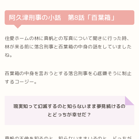
阿久津刑事の小話 第8話「百葉箱」
住愛ホームの林に真帆との写真について聞きに行った時、
林が来る前に落合刑事と百葉箱の中身の話をしていました
ね。
百葉箱の中身を言おうとする落合刑事を心底嫌そうに制止
するコージー。
現実知って幻滅するのと知らないまま夢見続けるの
とどっちが幸せだ？
真帆の不倫を知るのと、知らないままいるのと、どっちが