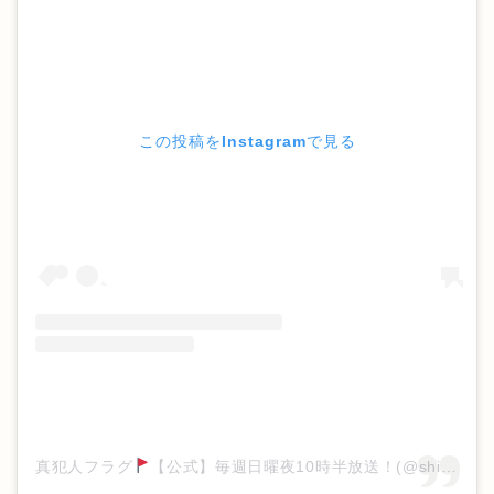
この投稿をInstagramで見る
真犯人フラグ
【公式】毎週日曜夜10時半放送！(@shinhanninflag_ntv)がシェアした投稿