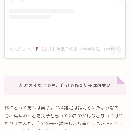
真犯人フラグ
【公式】毎週日曜夜10時半放送！(@shinhanninflag_ntv)がシェアした投稿
たとえすね毛でも、自分で作った子は可愛い
林にとって篤斗は実子。DNA鑑定は拒んでいたようなの
で、篤斗のことを実子と思っていたのかは今となってはわ
かりませんが、自分の子を誘拐したり事件に巻き込んだり