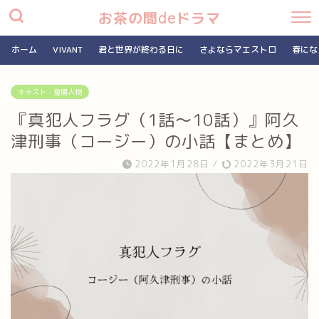
お茶の間deドラマ
ホーム
VIVANT
君と世界が終わる日に
さよならマエストロ
春にな
キャスト・登場人物
『真犯人フラグ（1話～10話）』阿久
津刑事（コージー）の小話【まとめ】
2022年1月28日
/
2022年3月21日