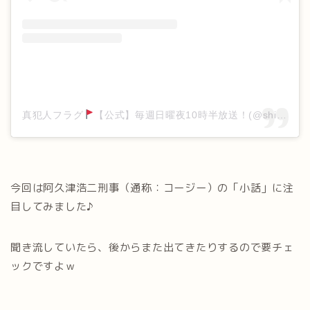
真犯人フラグ
【公式】毎週日曜夜10時半放送！(@shinhanninflag_ntv)がシェアした投稿
今回は阿久津浩二刑事（通称：コージー）の「小話」に注
目してみました♪
聞き流していたら、後からまた出てきたりするので要チェ
ックですよｗ