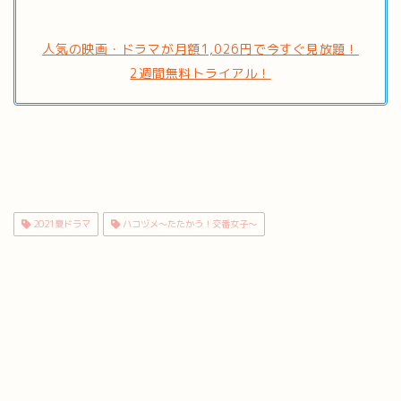
人気の映画・ドラマが月額1,026円で今すぐ見放題！
2週間無料トライアル！
2021夏ドラマ
ハコヅメ～たたかう！交番女子～