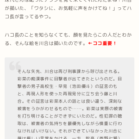
が描いた、「ワタシに、お気軽に声をかけてね！」ってハ
コ長が言ってるやつ。
ハコ長のことを知らなくても、顔を見たらこの人だとわか
る、そんな絵を川合は描いたのです。
←
ココ重要！
そんな矢先、川合は再び刑事課から呼び出される。
彩菜の痴漢事件に目撃者が出てきたというのだ。目
撃者の男子高校生・早見（池田優斗）の証言のも
と、再現人形を使った再現見分に立ち会う藤と川
合。その証言は彩菜本人の話とは食い違う、深刻な
被害をうかがわせるもので……。彩菜は実際の被害
を打ち明けることができずにいたのだ。性犯罪の聴
取は、被害者の気持ちを最優先しながら慎重に行わ
なければいけない。それができていなかった川合に
藤は厳しい言葉をかける。一方、牧高（西野七瀬）