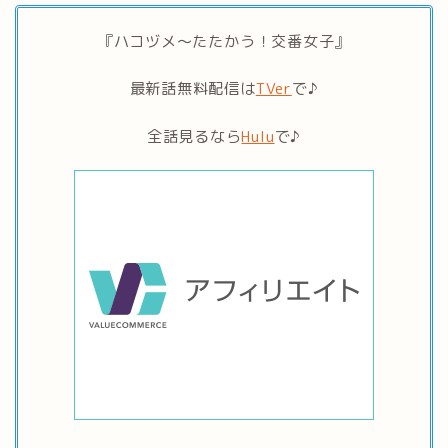
『ハコヅメ～たたかう！交番女子』
最新話無料配信は
TVer
で♪
全話見るなら
Hulu
で♪