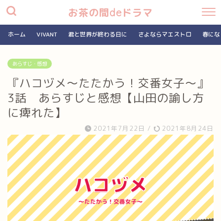
お茶の間deドラマ
ホーム
VIVANT
君と世界が終わる日に
さよならマエストロ
春にな
あらすじ・感想
『ハコヅメ～たたかう！交番女子～』
3話 あらすじと感想【山田の諭し方
に痺れた】
2021年7月22日
/
2021年8月24日