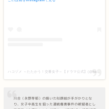
ハコヅメ ～たたかう！交番女子～【ドラマ公式】(@hakozume_ntv)がシェアした投稿
川合（永野芽郁）の描いた似顔絵が手がかりとな
り、女子中高生を狙った連続傷害事件の被疑者とし