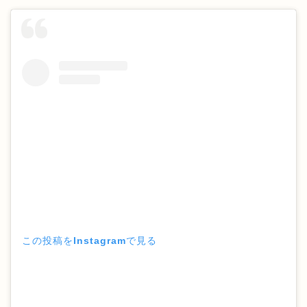
この投稿をInstagramで見る