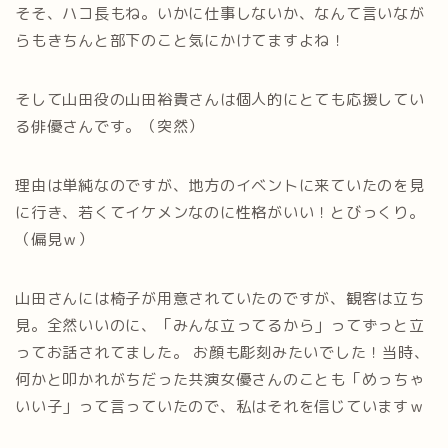
そそ、ハコ長もね。いかに仕事しないか、なんて言いなが
らもきちんと部下のこと気にかけてますよね！
そして山田役の山田裕貴さんは個人的にとても応援してい
る俳優さんです。（突然）
理由は単純なのですが、地方のイベントに来ていたのを見
に行き、若くてイケメンなのに性格がいい！とびっくり。
（偏見ｗ）
山田さんには椅子が用意されていたのですが、観客は立ち
見。全然いいのに、「みんな立ってるから」ってずっと立
ってお話されてました。 お顔も彫刻みたいでした！当時、
何かと叩かれがちだった共演女優さんのことも「めっちゃ
いい子」って言っていたので、私はそれを信じていますｗ