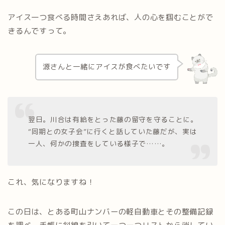
アイス一つ食べる時間さえあれば、人の心を掴むことがで
きるんですって。
源さんと一緒にアイスが食べたいです
翌日。川合は有給をとった藤の留守を守ることに。
“同期との女子会”に行くと話していた藤だが、実は
一人、何かの捜査をしている様子で……。
これ、気になりますね！
この日は、とある町山ナンバーの軽自動車とその整備記録