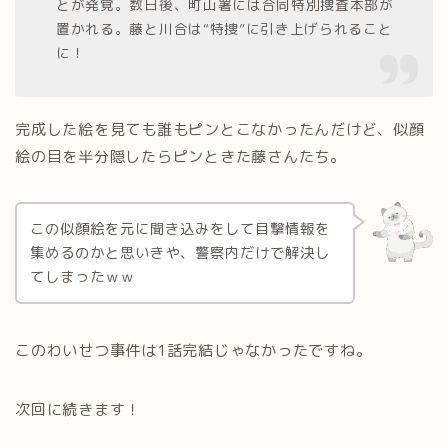
とが発覚。数日後、町山署には合同特別捜査本部が
置かれる。藤と川合は“特捜”に引き上げられること
に！
完成した絵を見ても誰もピンとこなかったんだけど、似顔
絵の目を半分隠したらピンときた藤さんたち。
この似顔絵を元に聞き込みをして目撃情報を
集めるのかと思いきや、警察内だけで解決し
てしまったｗｗ
このわいせつ事件は1話完結じゃなかったですね。
次回に続きます！