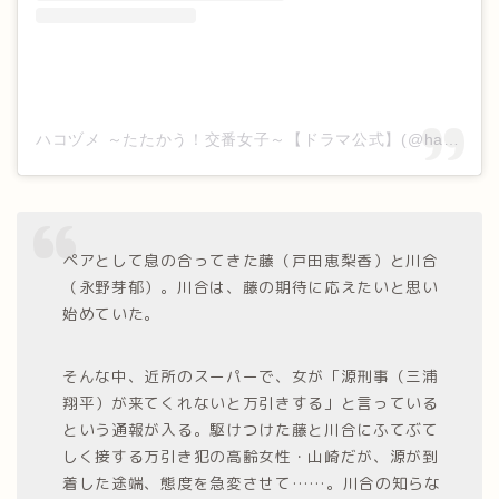
ハコヅメ ～たたかう！交番女子～【ドラマ公式】(@hakozume_ntv)がシェアした投稿
ペアとして息の合ってきた藤（戸田恵梨香）と川合
（永野芽郁）。川合は、藤の期待に応えたいと思い
始めていた。
そんな中、近所のスーパーで、女が「源刑事（三浦
翔平）が来てくれないと万引きする」と言っている
という通報が入る。駆けつけた藤と川合にふてぶて
しく接する万引き犯の高齢女性・山崎だが、源が到
着した途端、態度を急変させて……。川合の知らな