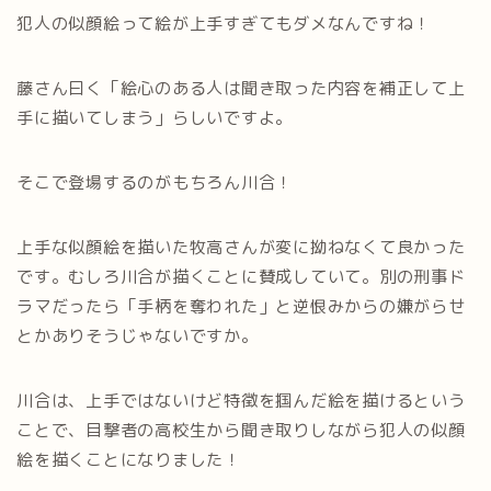
犯人の似顔絵って絵が上手すぎてもダメなんですね！
藤さん曰く「絵心のある人は聞き取った内容を補正して上
手に描いてしまう」らしいですよ。
そこで登場するのがもちろん川合！
上手な似顔絵を描いた牧高さんが変に拗ねなくて良かった
です。むしろ川合が描くことに賛成していて。別の刑事ド
ラマだったら「手柄を奪われた」と逆恨みからの嫌がらせ
とかありそうじゃないですか。
川合は、上手ではないけど特徴を掴んだ絵を描けるという
ことで、目撃者の高校生から聞き取りしながら犯人の似顔
絵を描くことになりました！