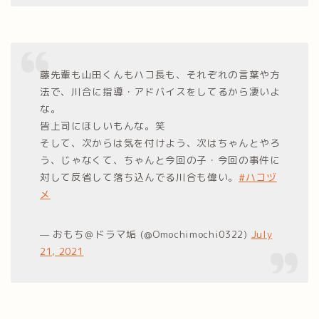
藤先輩も山田くんもハコ長も、それぞれの言葉や方
法で、川合に指導・アドバイスをしてるから凄いよ
な。
皆上司にほしいもんな。笑
そして、次からは気を付けよう、次はちゃんとやろ
う、じゃなくて、ちゃんと今回の子・今回の事件に
対して反省して落ち込んでる川合も偉い。
#ハコヅ
メ
— おもち＠ドラマ垢 (@Omochimochi0322)
July
21, 2021