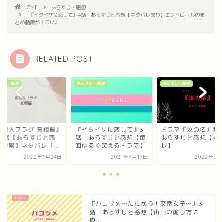
HOME
あらすじ・感想
『イタイケに恋して』4話 あらすじと感想【ネタバレあり】エンドロールのま
とめ動画がエモい♪
RELATED POST
すじ・感想
あらすじ・感想
あらすじ・感想
真犯人フラグ 真相編』
『イタイケに恋して』3
ドラマ『汝の名』第
13話【あらすじと感
話 あらすじと感想【毎
あらすじと感想【ネ
・考察】ネタバレ「...
回ゆるく笑えるドラマ】
レ】
2022年1月24日
2021年7月17日
2022年3月
『ハコヅメ～たたかう！交番女子～』3
話 あらすじと感想【山田の諭し方に
痺...