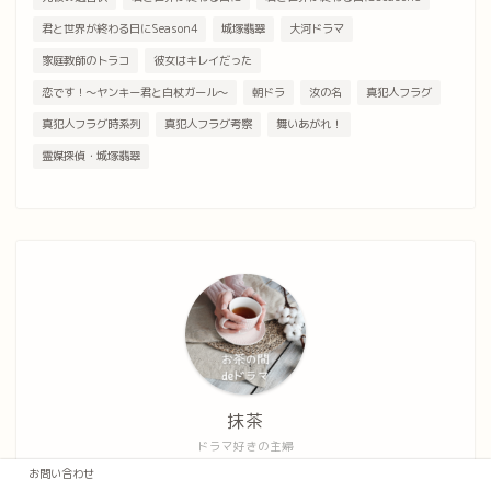
君と世界が終わる日にSeason4
城塚翡翠
大河ドラマ
家庭教師のトラコ
彼女はキレイだった
恋です！～ヤンキー君と白杖ガール～
朝ドラ
汝の名
真犯人フラグ
真犯人フラグ時系列
真犯人フラグ考察
舞いあがれ！
霊媒探偵・城塚翡翠
抹茶
ドラマ好きの主婦
お問い合わせ