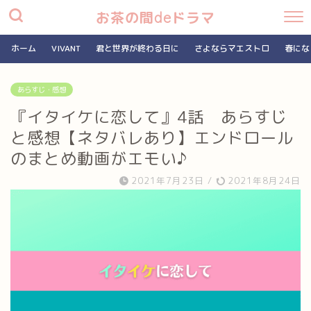
お茶の間deドラマ
ホーム
VIVANT
君と世界が終わる日に
さよならマエストロ
春にな
あらすじ・感想
『イタイケに恋して』4話 あらすじ
と感想【ネタバレあり】エンドロール
のまとめ動画がエモい♪
2021年7月23日
/
2021年8月24日