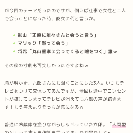
が今回のテーマだったのですが、例えば仕事で女性と二人
で会うことになった時、彼女に何と言うか。
影山「正直に誰々さんと会うと言う」
マリック「黙って会う」
将希「丸山重孝に会ってくると嘘をつく」誰ｗ
その後の寸劇も可笑しかったですよねｗ
埒が明かず、六郎さんにも聞くことにした3人。いつもテ
レビをつけて交信してるんですが、今回は途中でコンセン
トが抜けてしまってテレビが消えても六郎の声が続きま
す！もう答えよりそっちが気になるｗ
普通に冷蔵庫を漁りながらしゃべっていた六郎。「
人間型
のAI
」って本人も佐知も言ってましたが果たしてｗ