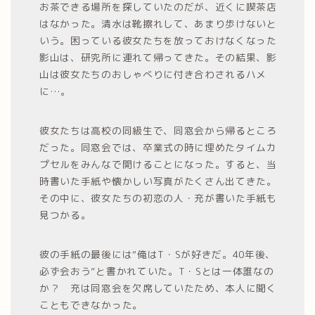
お茶できる場所を探していたのだが、近くに喫茶店
はなかった。清水は靴擦れして、あまり歩けないと
いう。困っている彼女たちを放っておけなくなった
影山は、研究所に連れて帰ってきた。その結果、影
山は彼女たちのおしゃべりに付き合わされるハメ
に…。
彼女たちは高校の同級生で、同窓会から帰るところ
だった。同窓会では、卒業式の時に埋めたタイムカ
プセルをみんなで開けることになった。すると、当
時書いた手紙や懐かしい写真がたくさん出てきた。
その中に、彼女たちの初恋の人・充が書いた手紙も
見つかる。
彼の手紙の最後には“俺はT・Sが好きだ。40年後、
必ず会おう”と書かれていた。T・Sとは一体誰なの
か？ 充は同窓会を欠席していたため、本人に聞く
こともできなかった。