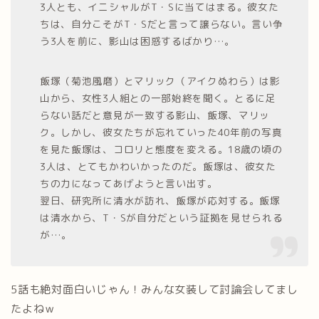
3人とも、イニシャルがT・Sに当てはまる。彼女た
ちは、自分こそがT・Sだと言って譲らない。言い争
う3人を前に、影山は困惑するばかり…。
飯塚（菊池風磨）とマリック（アイクぬわら）は影
山から、女性3人組との一部始終を聞く。とるに足
らない話だと意見が一致する影山、飯塚、マリッ
ク。しかし、彼女たちが忘れていった40年前の写真
を見た飯塚は、コロリと態度を変える。18歳の頃の
3人は、とてもかわいかったのだ。飯塚は、彼女た
ちの力になってあげようと言い出す。
翌日、研究所に清水が訪れ、飯塚が応対する。飯塚
は清水から、T・Sが自分だという証拠を見せられる
が…。
5話も絶対面白いじゃん！みんな女装して討論会してまし
たよねｗ