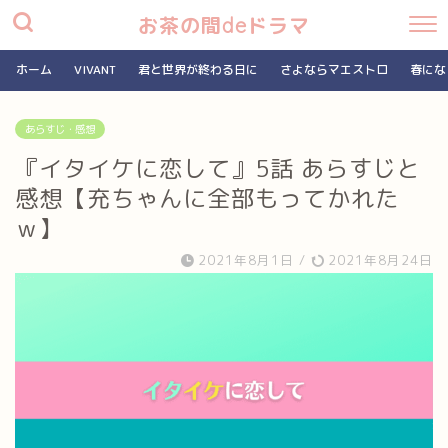
お茶の間deドラマ
ホーム
VIVANT
君と世界が終わる日に
さよならマエストロ
春にな
あらすじ・感想
『イタイケに恋して』5話 あらすじと
感想【充ちゃんに全部もってかれた
ｗ】
2021年8月1日
/
2021年8月24日