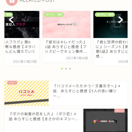
すじ・感想
あらすじ・感想
あらすじ・感想
真犯人フラグ』第6
『彼女はキレイだった』
『君と世界が終わる
 考察＆感想【ネタバ
2話 あらすじと感想【フ
に』シーズン5【第1
】どんどん増えていく
リスビーでキュン事件...
第5話】あらすじと
.
想...
2021年7月14日
2021年11月23日
2024年3
『ハコヅメ～たたかう！交番女子～』4
話 あらすじと感想【3人の添い寝シ
ー...
『ボクの殺意が恋をした』（ボク恋）4
話 あらすじと感想【まさかのキスシー...