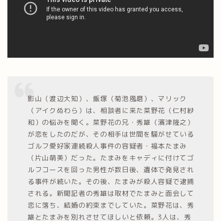
影山（渡辺大知）、飯塚（菊池風磨）、マリック
（アイクぬわら）は、相談者に来た菜野花（仁村紗
和）の悩みを聞く。菜野花の兄・秀雄（濱津隆之）
が恋をしたのだが、その相手は世間を騒がせている
ゴルフ愛好家連続殺人事件の容疑者・福本たまみ
（片山萌美）だった。たまみをキャディに付けてゴ
ルフコースを回った男性が数日後、遺体で発見され
る事件が続いた。その後、たまみが殺人容疑で逮捕
される。新聞記者の秀雄は取材でたまみと面会して
恋に落ち、結婚の約束までしていた。菜野花は、秀
雄とたまみを別れさせてほしいと依頼。3人は、秀