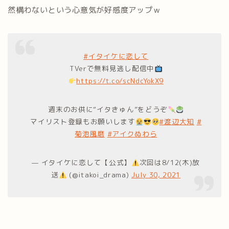
然構わないという心意気が好感度アップｗ
#イタイケに恋して
TVerで無料見逃し配信中
https://t.co/scNdcYokX9
週末のお供に“イタきゅん”をどうぞ
マイリスト登録もお願いします
#渡辺大知
#
菊池風磨
#アイクぬわら
— イタイケに恋して【公式】
次回は8/12(木)放
送
(@itakoi_drama)
July 30, 2021