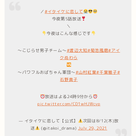
／
#イタイケに恋して
今夜第5話放送
＼
今夜はこんな感じです
〜こじらせ男子チーム〜
#渡辺大知
#菊池風磨
#アイ
クぬわら
〜パワフルおばちゃん軍団〜
#山村紅葉
#千葉雅子
#
石野真子
放送はよる24時9分から
pic.twitter.com/CD1wHJWcvp
— イタイケに恋して【公式】
次回は8/12(木)放
送
(@itakoi_drama)
July 29, 2021