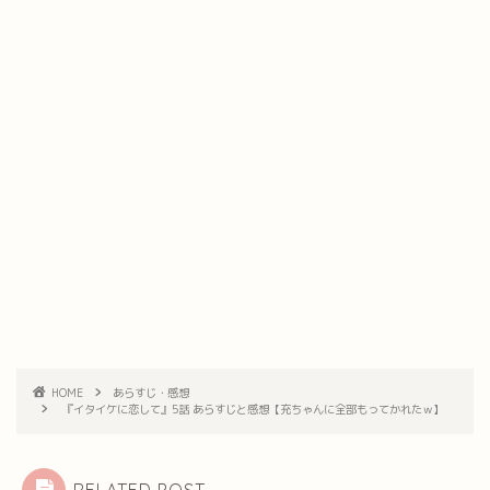
HOME
あらすじ・感想
『イタイケに恋して』5話 あらすじと感想【充ちゃんに全部もってかれたｗ】
RELATED POST