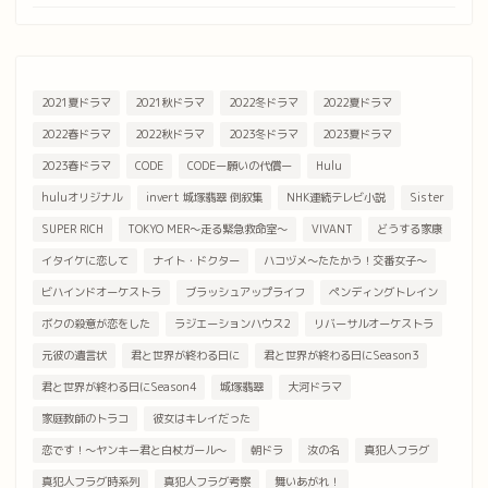
2021夏ドラマ
2021秋ドラマ
2022冬ドラマ
2022夏ドラマ
2022春ドラマ
2022秋ドラマ
2023冬ドラマ
2023夏ドラマ
2023春ドラマ
CODE
CODEー願いの代償ー
Hulu
huluオリジナル
invert 城塚翡翠 倒叙集
NHK連続テレビ小説
Sister
SUPER RICH
TOKYO MER～走る緊急救命室～
VIVANT
どうする家康
イタイケに恋して
ナイト・ドクター
ハコヅメ～たたかう！交番女子～
ビハインドオーケストラ
ブラッシュアップライフ
ペンディングトレイン
ボクの殺意が恋をした
ラジエーションハウス2
リバーサルオーケストラ
元彼の遺言状
君と世界が終わる日に
君と世界が終わる日にSeason3
君と世界が終わる日にSeason4
城塚翡翠
大河ドラマ
家庭教師のトラコ
彼女はキレイだった
恋です！～ヤンキー君と白杖ガール～
朝ドラ
汝の名
真犯人フラグ
真犯人フラグ時系列
真犯人フラグ考察
舞いあがれ！