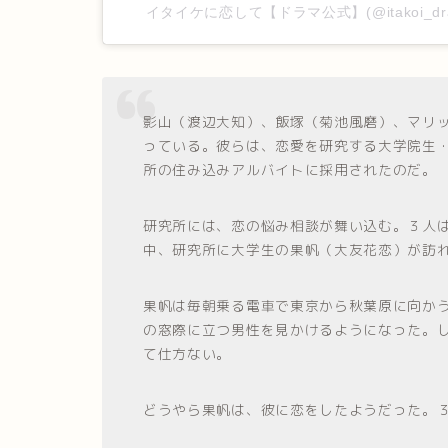
イタイケに恋して【ドラマ公式】(@itakoi_d
影山（渡辺大知）、飯塚（菊池風磨）、マリ
っている。彼らは、恋愛を研究する大学院生
所の住み込みアルバイトに採用されたのだ。
研究所には、恋の悩み相談が舞い込む。３人
中、研究所に大学生の果帆（大友花恋）が訪
果帆は毎朝乗る電車で東京から秋葉原に向か
の窓際に立つ男性を見かけるようになった。
て仕方ない。
どうやら果帆は、彼に恋をしたようだった。