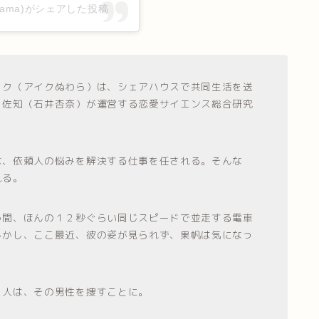
rama)がシェアした投稿
ック（アイクぬわら）は、シェアハウスで共同生活を送
・佐知（石井杏奈）が運営する恋愛サイエンス総合研究
は、依頼人の悩みを解決する仕事を任される。そんな
れる。
う間、ほんの１２秒ぐらい同じスピードで並走する電車
しかし、ここ最近、彼の姿が見られず、果帆は気になっ
３人は、その男性を捜すことに。