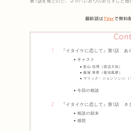
第1話を見たので、ネタバレありのあらすじと感
最新話は
TVer
で無料
Cont
『イタイケに恋して』第1話 あ
キャスト
影山 信博（渡辺大知）
飯塚 将希（菊池風磨）
マリック・ジョンソンJr.
今回の相談
『イタイケに恋して』第1話 ネ
相談の顛末
感想