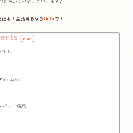
想を書いてみたいと思います♪
配信中！全話見るなら
Hulu
で！
ents
[
]
hide
らすじ
（アイクぬわら）
タバレ・感想