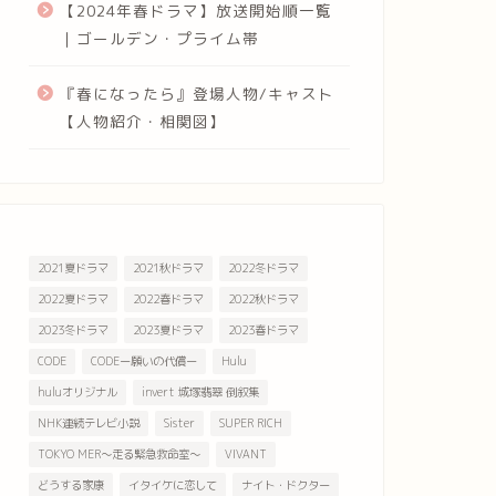
【2024年春ドラマ】放送開始順一覧
｜ゴールデン・プライム帯
『春になったら』登場人物/キャスト
【人物紹介・相関図】
2021夏ドラマ
2021秋ドラマ
2022冬ドラマ
2022夏ドラマ
2022春ドラマ
2022秋ドラマ
2023冬ドラマ
2023夏ドラマ
2023春ドラマ
CODE
CODEー願いの代償ー
Hulu
huluオリジナル
invert 城塚翡翠 倒叙集
NHK連続テレビ小説
Sister
SUPER RICH
TOKYO MER～走る緊急救命室～
VIVANT
どうする家康
イタイケに恋して
ナイト・ドクター