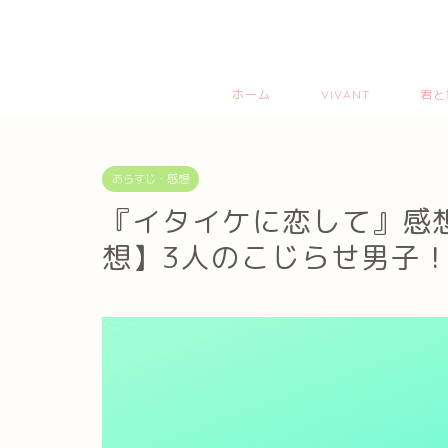
ホーム
VIVANT
君と
あらすじ・感想
『イタイケに恋して』感想
想】3人のこじらせ男子