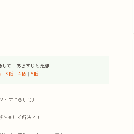
恋して』あらすじと感想
話
｜
3話
｜
4話
｜
5話
イタイケに恋して』！
談を楽しく解決？！