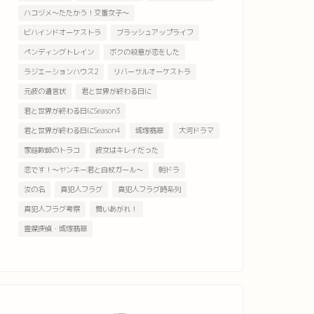
ハコヅメ～たたかう！交番女子～
ビハインドオーケストラ
ブラッシュアップライフ
ペンディングトレイン
ボクの殺意が恋をした
ラジエーションハウス2
リバーサルオーケストラ
元彼の遺言状
君と世界が終わる日に
君と世界が終わる日にSeason3
君と世界が終わる日にSeason4
城塚翡翠
大河ドラマ
家庭教師のトラコ
彼女はキレイだった
恋です！～ヤンキー君と白杖ガール～
朝ドラ
汝の名
真犯人フラグ
真犯人フラグ時系列
真犯人フラグ考察
舞いあがれ！
霊媒探偵・城塚翡翠