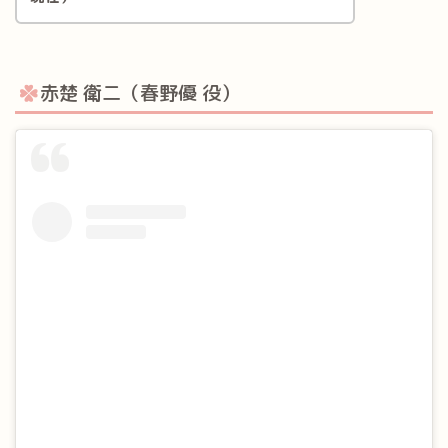
赤楚 衛二（春野優 役）