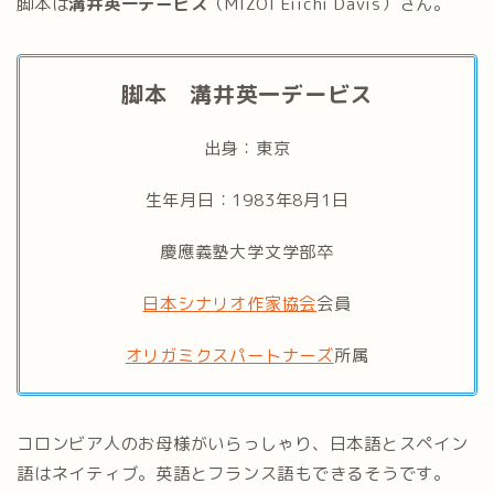
脚本は
溝井英一デービス
（MIZOI Eiichi Davis）さん。
脚本 溝井英一デービス
出身：東京
生年月日：1983年8月1日
慶應義塾大学文学部卒
日本シナリオ作家協会
会員
オリガミクスパートナーズ
所属
コロンビア人のお母様がいらっしゃり、日本語とスペイン
語はネイティブ。英語とフランス語もできるそうです。