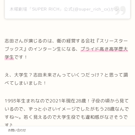
木曜劇場『SUPER RICH』公式(@super_rich_cx)がシェアした投稿
志田さんが演じるのは、衛の経営する会社『スリースター
ブックス』のインターン生になる、
プライド高き高学歴大
学生
です！
え、大学生？志田未来さんっていくつだっけ？と思って調
べてしまいました！
1993年生まれなので2021年現在28歳！子役の頃から見て
いるので、ずっと小さいイメージでしたがもう28歳なんで
すね～。若く見えるので大学生役でも違和感がなさそうで
す♪
お問い合わせ