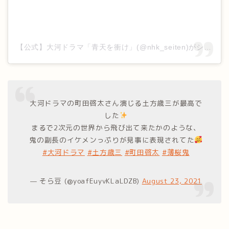
【公式】大河ドラマ「青天を衝け」(@nhk_seiten)がシェアした投稿
大河ドラマの町田啓太さん演じる土方歳三が最高で
した
まるで2次元の世界から飛び出て来たかのような、
鬼の副長のイケメンっぷりが見事に表現されてた
#大河ドラマ
#土方歳三
#町田啓太
#薄桜鬼
— そら豆 (@yoafEuyvKLaLDZB)
August 23, 2021