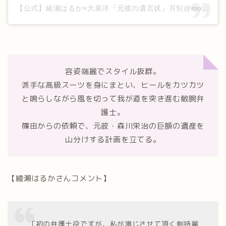
【公式】綾瀬はるか×大泉洋『元彼の遺言状』月9(@motokare_cx_)がシェアした投稿
容姿端麗でスタイル抜群。
派手な高級スーツを身にまとい、ヒールをカツカツ
と鳴らしながら風を切って我が道を突き進む敏腕弁
護士。
篠田からの依頼で、元彼・森川栄治の巨額の遺産を
山分けする計画を立てる。
【綾瀬はるかさんコメント】
「初の弁護士役ですが、私が演じさせて頂く剣持麗