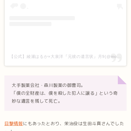
【公式】綾瀬はるか×大泉洋『元彼の遺言状』月9(@motokare_cx_)がシェアした投稿
大手製薬会社・森川製薬の御曹司。
「僕の全財産は、僕を殺した犯人に譲る」という奇
妙な遺言を残して死亡。
目撃情報
にもあったとおり、栄治役は生田斗真さんでした