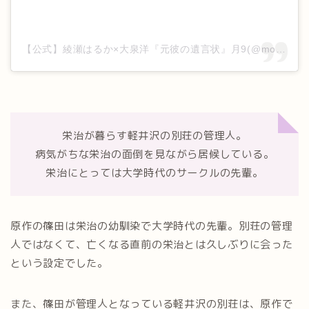
【公式】綾瀬はるか×大泉洋『元彼の遺言状』月9(@motokare_cx_)がシェアした投稿
栄治が暮らす軽井沢の別荘の管理人。
病気がちな栄治の面倒を見ながら居候している。
栄治にとっては大学時代のサークルの先輩。
原作の篠田は栄治の幼馴染で大学時代の先輩。別荘の管理
人ではなくて、亡くなる直前の栄治とは久しぶりに会った
という設定でした。
また、篠田が管理人となっている軽井沢の別荘は、原作で