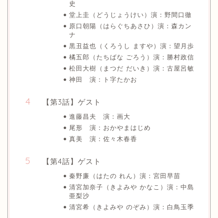
史
堂上圭（どうじょうけい）演：野間口徹
原口朝陽（はらぐちあさひ）演：森カン
ナ
黒丑益也（くろうし ますや）演：望月歩
橘五郎（たちばな ごろう）演：勝村政信
松田大樹（まつだ だいき）演：古屋呂敏
神田 演：ト字たかお
【第3話】ゲスト
進藤昌夫 演：画大
尾形 演：おかやまはじめ
真美 演：佐々木春香
【第4話】ゲスト
秦野廉（はたの れん）演：宮田早苗
清宮加奈子（きよみや かなこ）演：中島
亜梨沙
清宮希（きよみや のぞみ）演：白鳥玉季