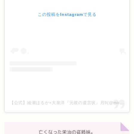
この投稿をInstagramで見る
【公式】綾瀬はるか×大泉洋『元彼の遺言状』月9(@motokare_cx_)がシェアした投稿
亡くなった栄治の従姉妹。