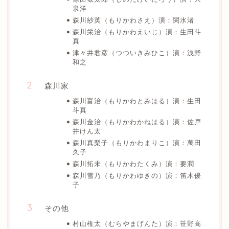
泉洋
森川紗英（もりかわさえ）演：関水渚
森川栄治（もりかわえいじ）演：生田斗
真
津々井君彦（つついきみひこ）演：浅野
和之
森川家
森川富治（もりかわとみはる）演：生田
斗真
森川金治（もりかわかねはる）演：佐戸
井けん太
森川真梨子（もりかわまりこ）演：萬田
久子
森川拓未（もりかわたくみ）演：要潤
森川雪乃（もりかわゆきの）演：笛木優
子
その他
村山権太（むらやまげんた）演：笹野高