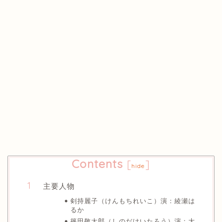
Contents
[
]
hide
主要人物
剣持麗子（けんもちれいこ）演：綾瀬は
るか
篠田敬太郎（しのだけいたろう）演：大