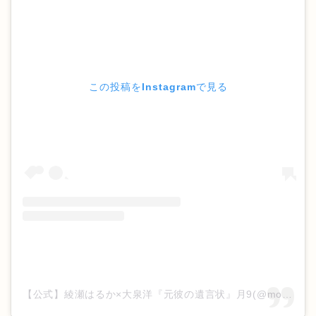
この投稿をInstagramで見る
【公式】綾瀬はるか×大泉洋『元彼の遺言状』月9(@motokare_cx_)がシェアした投稿