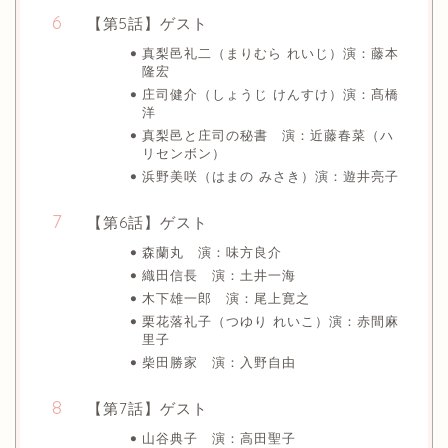
【第5話】ゲスト
真梨邑礼二（まりむら れいじ）演：藤本
隆宏
庄司健介（しょうじ けんすけ）演：髙橋
洋
真梨邑と庄司の秘書 演：近藤春菜（ハ
リセンボン）
浜野美咲（はまの みさき）演：遊井亮子
【第6話】ゲスト
森蘭丸 演：味方良介
織田信長 演：土井一海
木下雄一郎 演：尾上寛之
栗花落礼子（つゆり れいこ）演：赤間麻
里子
柴田勝家 演：入野自由
【第7話】ゲスト
山谷典子 演：高田聖子