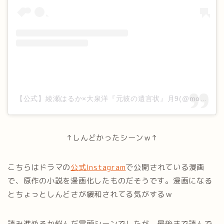
【公式】綾瀬はるか×大泉洋『元彼の遺言状』月9(@motokare_cx_)がシェアした投稿
↑しんどかったシーンｗ↑
こちらはドラマの
公式Instagram
で公開されている漫画
で、原作の小説を漫画化したものだそうです。漫画になる
とちょっとしんどさが緩和されてる気がするｗ
読み進めるか悩んだ冒頭シーンでしたが、最後まで読んで