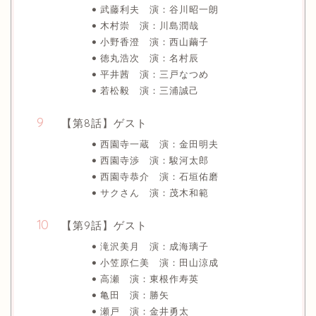
武藤利夫 演：谷川昭一朗
木村崇 演：川島潤哉
小野香澄 演：西山繭子
徳丸浩次 演：名村辰
平井茜 演：三戸なつめ
若松毅 演：三浦誠己
【第8話】ゲスト
西園寺一蔵 演：金田明夫
西園寺渉 演：駿河太郎
西園寺恭介 演：石垣佑磨
サクさん 演：茂木和範
【第9話】ゲスト
滝沢美月 演：成海璃子
小笠原仁美 演：田山涼成
高瀬 演：東根作寿英
亀田 演：勝矢
瀬戸 演：金井勇太