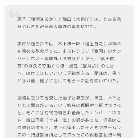
麗子（綾瀬はるか）と篠田（大泉洋）は、とある教
会で起きた密室殺人事件の真相に挑む。
事件が起きたのは、木下雄一郎（尾上寛之）が神父
を務める教会だった。ホストクラブ『戦国』のナン
バー２ホスト森蘭丸（味方良介）から、”武田信
玄“の源氏名で働く同僚・黒丑（望月歩）のもと
へ、助けてほしいという連絡が入る。蘭丸は、黒丑
から以前、麗子に助けてもらった話を聞いていた。
連絡を受けて合流した麗子と篠田が、黒丑、木下と
ともに蘭丸がいるという教会の仮眠室へ駆けつける
と、そこには刃物で刺され絶命したナンバー１ホス
ト・織田信長（土井一海）の姿があった。信長はこ
の教会の信者で、木下が家出した子どもやホームレ
スの一時避難場所として作ったこの仮眠室を時々利