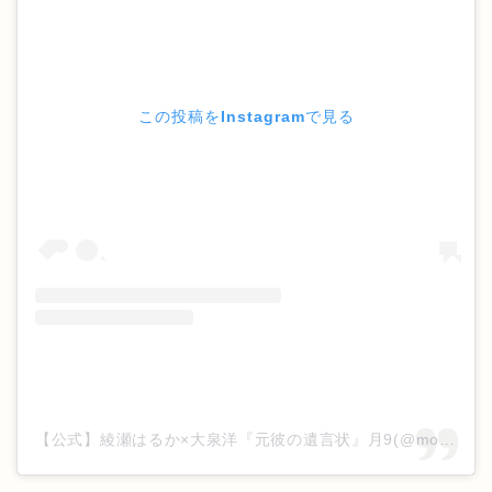
この投稿をInstagramで見る
【公式】綾瀬はるか×大泉洋『元彼の遺言状』月9(@motokare_cx_)がシェアした投稿