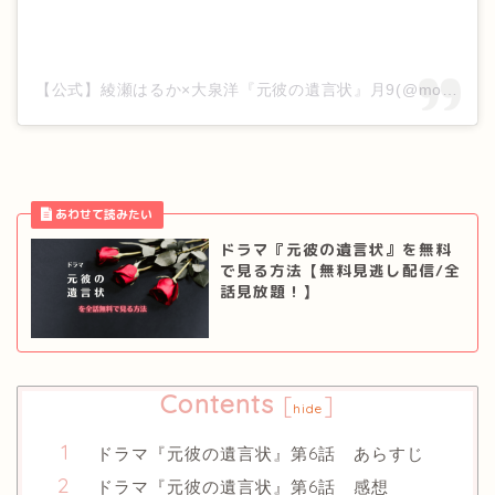
【公式】綾瀬はるか×大泉洋『元彼の遺言状』月9(@motokare_cx_)がシェアした投稿
ドラマ『元彼の遺言状』を無料
で見る方法【無料見逃し配信/全
話見放題！】
Contents
[
]
hide
ドラマ『元彼の遺言状』第6話 あらすじ
ドラマ『元彼の遺言状』第6話 感想