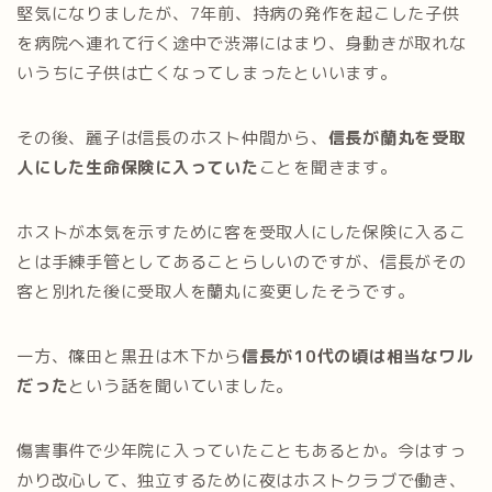
堅気になりましたが、7年前、持病の発作を起こした子供
を病院へ連れて行く途中で渋滞にはまり、身動きが取れな
いうちに子供は亡くなってしまったといいます。
その後、麗子は信長のホスト仲間から、
信長が蘭丸を受取
人にした生命保険に入っていた
ことを聞きます。
ホストが本気を示すために客を受取人にした保険に入るこ
とは手練手管としてあることらしいのですが、信長がその
客と別れた後に受取人を蘭丸に変更したそうです。
一方、篠田と黒丑は木下から
信長が10代の頃は相当なワル
だった
という話を聞いていました。
傷害事件で少年院に入っていたこともあるとか。今はすっ
かり改心して、独立するために夜はホストクラブで働き、