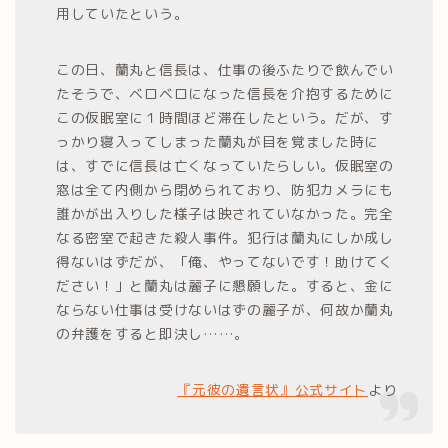
用していたという。
この日、蘭丸と信長は、仕事の後ふたりで飲んでい
たそうで、ベロベロになった信長を介抱するために
この仮眠室に１時間ほど滞在したという。だが、す
っかり寝入ってしまった蘭丸が目を覚ました時に
は、すでに信長は亡くなっていたらしい。仮眠室の
窓は全て内側から閉められており、防犯カメラにも
誰かが出入りした様子は映されていなかった。完全
なる密室で起きた殺人事件。犯行は蘭丸にしか成し
得ないはずだが、「俺、やってないです！助けてく
ださい！」と蘭丸は麗子に懇願した。すると、金に
ならない仕事は受けないはずの麗子が、何故か蘭丸
の弁護をすると即決し……。
『元彼の遺言状』公式サイト
より