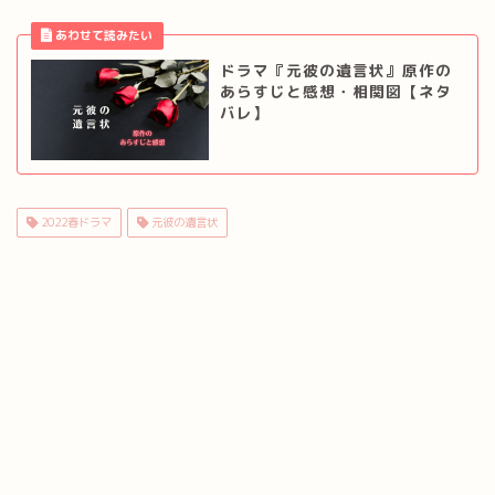
ドラマ『元彼の遺言状』原作の
あらすじと感想・相関図【ネタ
バレ】
2022春ドラマ
元彼の遺言状