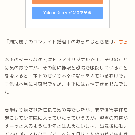
Yahoo!ショッピングで見る
『剣持麗子のワンナイト推理』のあらすじと感想は
こちら
木下のダークな過去はドラマオリジナルです。子供のこと
は気の毒ですが、その前に詐欺と恐喝で服役していること
を考えると…木下のせいで不幸になった人もいるわけで。
子供は本当に可哀想ですが、木下には同情できませんでし
た。
志半ばで殺された信長も気の毒でしたが、まず傷害事件を
起こして少年院に入っていたっていうのが。聖書の内容が
すーっと入るような少年とは思えないし…。出院後に働い
てるのがホストクラブで、本気を見せるための嘘で客を受