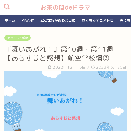
お茶の間deドラマ
ホーム
VIVANT
君と世界が終わる日に
さよならマエストロ
春にな
あらすじ・感想
『舞いあがれ！』第10週・第11週
【あらすじと感想】航空学校編②
2022年12月16日
/
2023年3月20日