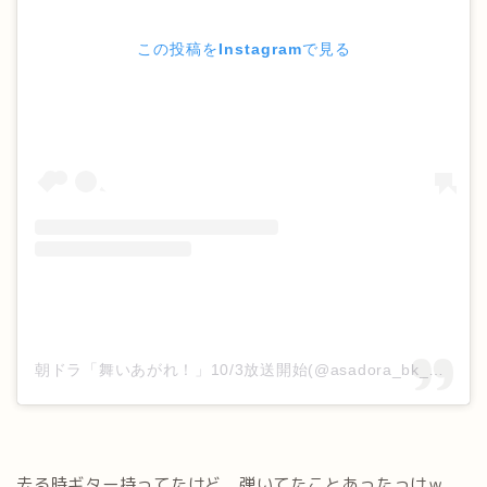
この投稿をInstagramで見る
朝ドラ「舞いあがれ！」10/3放送開始(@asadora_bk_nhk)がシェアした投稿
去る時ギター持ってたけど、弾いてたことあったっけｗ