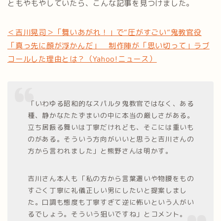
ともやもやしていたら、こんな記事を見つけました。
＜吉川晃司＞「舞いあがれ！」で“圧がすごい”鬼教官役
「真っ先に顔が浮かんだ」 制作陣が「思い切って」ラブ
コールした理由とは？（Yahoo!ニュース）
「いわゆる昭和的なスパルタ鬼教官ではなく、ある
種、静かなたたずまいの中に本当の厳しさがある。
立ち居振る舞いは丁寧だけれども、そこには重いも
のがある。そういう方向がいいと思うと吉川さんの
方から言われました」と熊野さんは明かす。
吉川さん本人も「私の方から言葉遣いや物腰をもの
すごく丁寧に礼儀正しい男にしたいと提案しまし
た。口調も態度も丁寧すぎて逆に怖いという人がい
るでしょう。そういう狙いですね」とコメント。