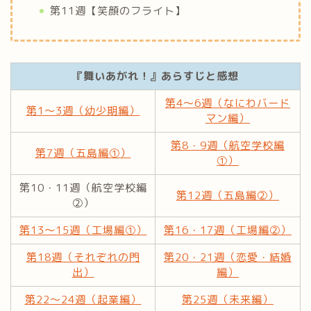
第11週【笑顔のフライト】
『舞いあがれ！』あらすじと感想
第4～6週（なにわバード
第1～3週（幼少期編）
マン編）
第8・9週（航空学校編
第7週（五島編①）
①）
第10・11週（航空学校編
第12週（五島編②）
②）
第13～15週（工場編①）
第16・17週（工場編②）
第18週（それぞれの門
第20・21週（恋愛・結婚
出）
編）
第22～24週（起業編）
第25週（未来編）